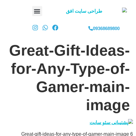
09368689800
Great-Gift-Ideas-
for-Any-Type-of-
Gamer-main-
image
Great-gift-ideas-for-any-type-of-gamer-main-image 6