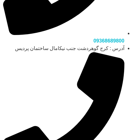
09368689800
آدرس : کرج گوهردشت جنب نیکامال ساختمان پردیس