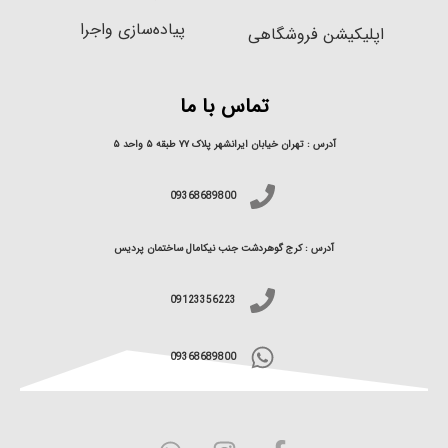
پیاده‌سازی واجرا
اپلیکیشن فروشگاهی
تماس با ما
آدرس : تهران خیابان ایرانشهر پلاک ۷۷ طبقه ۵ واحد ۵
09368689800
آدرس : کرج گوهردشت جنب نیکامال ساختمان پردیس
09123356223
09368689800