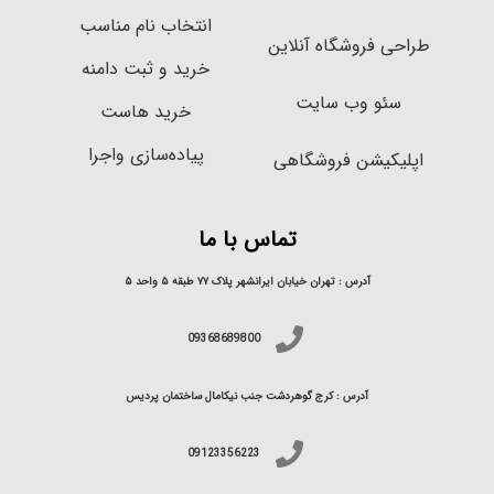
انتخاب نام مناسب
حی فروشگاه آنلاین
خرید و ثبت دامنه
سئو وب سایت
خرید هاست
پیاده‌سازی واجرا
لیکیشن فروشگاهی
تماس با ما
آدرس : تهران خیابان ایرانشهر پلاک ۷۷ طبقه ۵ واحد ۵
09368689800
آدرس : کرج گوهردشت جنب نیکامال ساختمان پردیس
09123356223