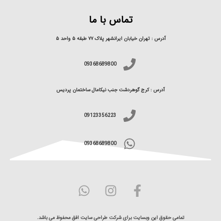
تماس با ما
آدرس : تهران خیابان ایرانشهر پلاک ۷۷ طبقه ۵ واحد ۵
09368689800
آدرس : کرج گوهردشت جنب نیکامال ساختمان پردیس
09123356223
09368689800
تمامی حقوق این وبسایت برای شرکت طراحی سایت افق محفوظ می باشد.