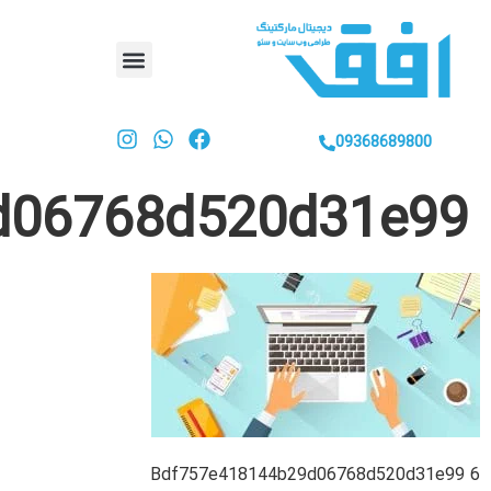
bdf757e418144b29