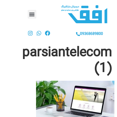
09368689800
parsiantelecom
(1)