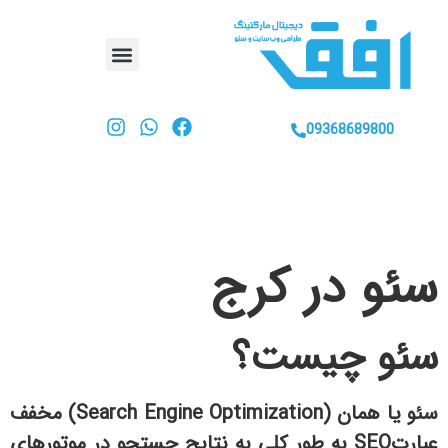
09368689800
سئو در کرج
سئو چیست؟
سئو یا همان (Search Engine Optimization) مخفف
عبارتSEO به طور کلی به نتایج جستجو در موتورهای