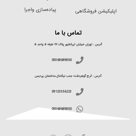
پیاده‌سازی واجرا
اپلیکیشن فروشگاهی
تماس با ما
آدرس : تهران خیابان ایرانشهر پلاک ۷۷ طبقه ۵ واحد ۵
09368689800
آدرس : کرج گوهردشت جنب نیکامال ساختمان پردیس
09123356223
09368689800