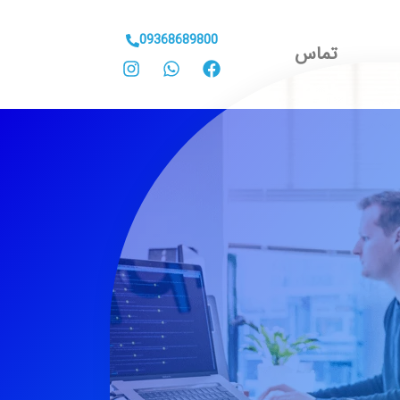
09368689800
تماس